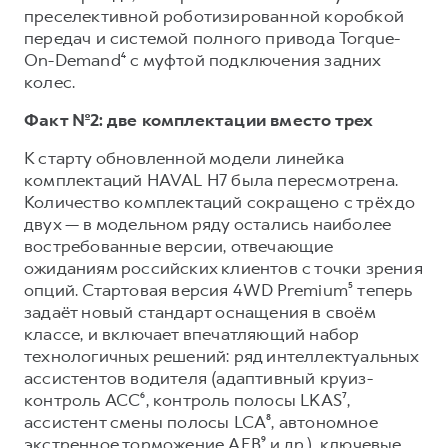
преселективной роботизированной коробкой
передач и системой полного привода Torque-
On-Demand⁴ с муфтой подключения задних
колес.
Факт №2: две комплектации вместо трех
К старту обновленной модели линейка
комплектаций HAVAL H7 была пересмотрена.
Количество комплектаций сокращено с трёх до
двух — в модельном ряду остались наиболее
востребованные версии, отвечающие
ожиданиям российских клиентов с точки зрения
опций. Стартовая версия 4WD Premium⁵ теперь
задаёт новый стандарт оснащения в своём
классе, и включает впечатляющий набор
технологичных решений: ряд интеллектуальных
ассистентов водителя (адаптивный круиз-
контроль ACC⁶, контроль полосы LKAS⁷,
ассистент смены полосы LCA⁸, автономное
экстренное торможение AEB⁹ и др.), ключевые