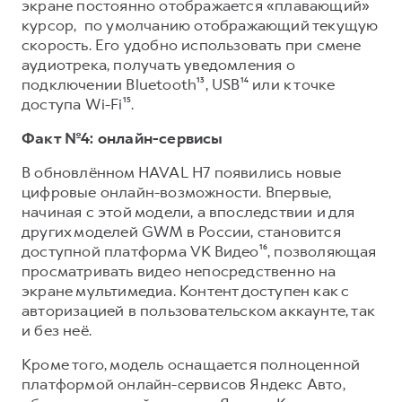
экране постоянно отображается «плавающий»
курсор, по умолчанию отображающий текущую
скорость. Его удобно использовать при смене
аудиотрека, получать уведомления о
подключении Bluetooth¹³, USB¹⁴ или к точке
доступа Wi-Fi¹⁵.
Факт №4: онлайн-сервисы
В обновлённом HAVAL H7 появились новые
цифровые онлайн-возможности. Впервые,
начиная с этой модели, а впоследствии и для
других моделей GWM в России, становится
доступной платформа VK Видео¹⁶, позволяющая
просматривать видео непосредственно на
экране мультимедиа. Контент доступен как с
авторизацией в пользовательском аккаунте, так
и без неё.
Кроме того, модель оснащается полноценной
платформой онлайн-сервисов Яндекс Авто,