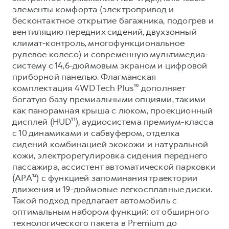
элементы комфорта (электропривод и
бесконтактное открытие багажника, подогрев и
вентиляцию передних сидений, двухзонный
климат-контроль, многофункциональное
рулевое колесо) и современную мультимедиа-
систему с 14,6-дюймовым экраном и цифровой
приборной панелью. Флагманская
комплектация 4WD Tech Plus¹⁰ дополняет
богатую базу премиальными опциями, такими
как панорамная крыша с люком, проекционный
дисплей (HUD¹¹), аудиосистема премиум-класса
с 10 динамиками и сабвуфером, отделка
сидений комбинацией экокожи и натуральной
кожи, электрорегулировка сидения переднего
пассажира, ассистент автоматической парковки
(APA¹²) с функцией запоминания траектории
движения и 19-дюймовые легкосплавные диски.
Такой подход предлагает автомобиль с
оптимальным набором функций: от обширного
технологического пакета в Premium до