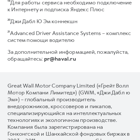
¹⁹Для работы сервиса необходимо подключение
к Интернету и подписка Яндекс Плюс
²⁰Джи Дабл Ю Эм коннекшн
²¹Advanced Driver Assistance Systems – комплекс
систем помощи водителю
За дополнительной информацией, пожалуйста,
обращайтесь:
pr@haval.ru
Great Wall Motor Company Limited («Грейт Волл
Мотор Компани Лимитед») (GWM, «Джи Дабл ю
Эм») – глобальный производитель
внедорожников, кроссоверов и пикапов,
специализирующийся на интеллектуальных
технологиях и экологичном производстве.
Компания была зарегистрирована на
Гонконгской и Шанхайской фондовых биржах в