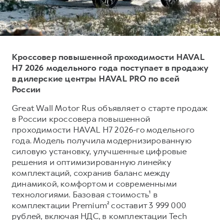
Тест-драйв
СЕРВИСНОЕ ОБСЛУЖИВАНИЕ
О дилере
Трейд-ин
Нулевое ТО
Наша команда
H7
H9
Программа «Помощь на дороге»
Контакты
от 3 799 000 ₽
от 4 799 000 ₽
Кроссовер повышенной проходимости HAVAL
КРЕДИТ И СТРАХОВАНИЕ
Регламенты технического обслуживания
H7 2026 модельного года поступает в продажу
в дилерские центры HAVAL PRO по всей
Кредитный калькулятор
Электронный ПТС
России
Страхование
Great Wall Motor Rus объявляет о старте продаж
Кредит
ПОДДЕРЖКА
в России кроссовера повышенной
GWM Безопасность
проходимости HAVAL H7 2026-го модельного
года. Модель получила модернизированную
КОРПОРАТИВНЫМ КЛИЕНТАМ
Гарантия HAVAL
силовую установку, улучшенные цифровые
Для малого бизнеса
Мобильное приложение GWM
решения и оптимизированную линейку
комплектаций, сохранив баланс между
Корпоративным клиентам
Программа «HAVAL Защита+»
динамикой, комфортом и современными
Крупным корпоративным клиентам
Руководства по эксплуатации
технологиями. Базовая стоимость¹ в
комплектации Premium² составит 3 999 000
Система управления автопарком
Подписки
рублей, включая НДС, в комплектации Tech