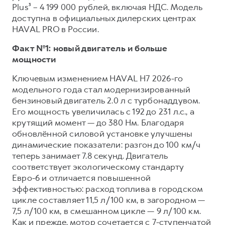
Сервис для корпоративных клиентов
Plus³ – 4 199 000 рублей, включая НДС. Модель
HAVAL Лизинг
доступна в официальных дилерских центрах
АКСЕССУАРЫ HAVAL
HAVAL PRO в России.
Автомобильные аксессуары
Факт №1: новый двигатель и больше
АКСЕССУАРЫ HAVAL
Коллекция PRO
мощности
Автомобильные аксессуары
Коллекция Базовая
Ключевым изменением HAVAL H7 2026-го
Коллекция PRO
Коллекция Детская
модельного года стал модернизированный
Коллекция Базовая
бензиновый двигатель 2.0 л с турбонаддувом.
Его мощность увеличилась с 192 до 231 л.с., а
Коллекция Детская
крутящий момент — до 380 Нм. Благодаря
обновлённой силовой установке улучшены
динамические показатели: разгон до 100 км/ч
теперь занимает 7.8 секунд. Двигатель
соответствует экологическому стандарту
Евро-6 и отличается повышенной
эффективностью: расход топлива в городском
цикле составляет 11,5 л/100 км, в загородном —
7,5 л/100 км, в смешанном цикле — 9 л/100 км.
Как и прежде, мотор сочетается с 7-ступенчатой