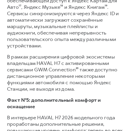
обеспечивающей доступ к Яндекс Картам для
Авто¹⁷, Яндекс Музыке¹⁸ и Яндекс Книгам¹⁹.
Сервисы синхронизируются через Яндекс ID и
автоматически загружают сохранённые
маршруты, музыкальные плейлисты и
аудиокниги, обеспечивая непрерывность
пользовательского опыта между различными
устройствами.
В рамках расширения цифровой экосистемы
владельцам HAVAL H7 с активированными
сервисами GWM Connection²⁰ также доступно
дистанционное управление некоторыми
функциями автомобиля с помощью Яндекс
Станции, не выходя из дома.
Факт №5: дополнительный комфорт и
оснащение
В интерьере HAVAL H7 2026 модельного года
проработаны дополнительные решения,
повышающие уровень комфорта: теперь во всех