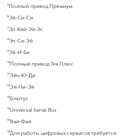
⁵Полный привод Премиум
⁶Эй-Си-Си
⁷Эл-Кей-Эй-Эс
⁸Эл-Си-Эй
⁹Эй-И-Би
¹⁰Полный привод Тек Плюс
¹¹Эйч-Ю-Ди
¹²Эй-Пи-Эй
¹³Блютус
¹⁴Universal Serial Bus
¹⁵Вай-Фай
¹⁶Для работы цифровых сервисов требуется