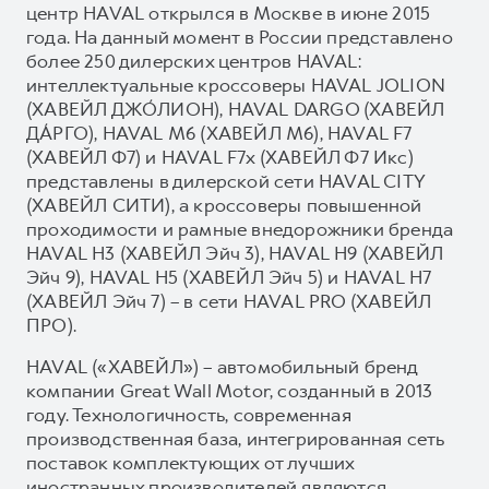
центр HAVAL открылся в Москве в июне 2015
года. На данный момент в России представлено
более 250 дилерских центров HAVAL:
интеллектуальные кроссоверы HAVAL JOLION
(ХАВЕЙЛ ДЖО́ЛИОН), HAVAL DARGO (ХАВЕЙЛ
ДА́РГО), HAVAL М6 (ХАВЕЙЛ M6), HAVAL F7
(ХАВЕЙЛ Ф7) и HAVAL F7x (ХАВЕЙЛ Ф7 Икс)
представлены в дилерской сети HAVAL CITY
(ХАВЕЙЛ СИТИ), а кроссоверы повышенной
проходимости и рамные внедорожники бренда
HAVAL H3 (ХАВЕЙЛ Эйч 3), HAVAL H9 (ХАВЕЙЛ
Эйч 9), HAVAL H5 (ХАВЕЙЛ Эйч 5) и HAVAL H7
(ХАВЕЙЛ Эйч 7) – в сети HAVAL PRO (ХАВЕЙЛ
ПРО).
HAVAL («ХАВЕЙЛ») – автомобильный бренд
компании Great Wall Motor, созданный в 2013
году. Технологичность, современная
производственная база, интегрированная сеть
поставок комплектующих от лучших
иностранных производителей являются