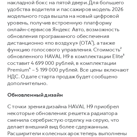
Сервис для корпоративных клиентов
накладной бокс на пятой двери. Для большего
удобства водителя и пассажиров модель 2026
HAVAL Лизинг
АКСЕССУАРЫ HAVAL
модельного года вышла на новый цифровой
Автомобильные аксессуары
уровень, получив встроенную платформу
онлайн-сервисов Яндекс Авто, возможность
АКСЕССУАРЫ HAVAL
Коллекция PRO
обновления программного обеспечения
Автомобильные аксессуары
Коллекция Базовая
дистанционно «по воздуху» (OTA¹), а также
функцию голосового управления. Стоимость²
Коллекция PRO
Коллекция Детская
обновленного HAVAL H9 в комплектации Elite³
Коллекция Базовая
составит 4 699 000 рублей, в комплектации
Premium⁴ – 5 199 000 рублей. Все цены включают
Коллекция Детская
НДС. О дате старта продаж будет сообщено
дополнительно.
Обновленный дизайн
С точки зрения дизайна HAVAL H9 приобрел
некоторые обновления: решетка радиатора
сменила серебристую отделку на серую, что
делает внешний вид более сдержанным.
Расширители колесных арок теперь выполнены