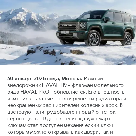
Тест-драйв
СЕРВИСНОЕ ОБСЛУЖИВАНИЕ
О дилере
Трейд-ин
Нулевое ТО
Наша команда
H7
H9
Программа «Помощь на дороге»
Контакты
от 3 799 000 ₽
от 4 799 000 ₽
КРЕДИТ И СТРАХОВАНИЕ
Регламенты технического обслуживания
Кредитный калькулятор
Электронный ПТС
Страхование
Кредит
ПОДДЕРЖКА
30 января 2026 года, Москва.
Рамный
GWM Безопасность
внедорожник HAVAL H9 – флагман модельного
КОРПОРАТИВНЫМ КЛИЕНТАМ
Гарантия HAVAL
ряда HAVAL PRO – обновляется. Его внешность
Для малого бизнеса
Мобильное приложение GWM
изменилась за счет новой решётки радиатора и
неокрашеных расширителей колёсных арок. В
Корпоративным клиентам
Программа «HAVAL Защита+»
цветовую палитру добавлен новый оттенок
Крупным корпоративным клиентам
Руководства по эксплуатации
серого цвета. В дополнение к двум смарт-
ключам стал доступен механический ключ,
Система управления автопарком
Подписки
которым можно открывать как двери, так и