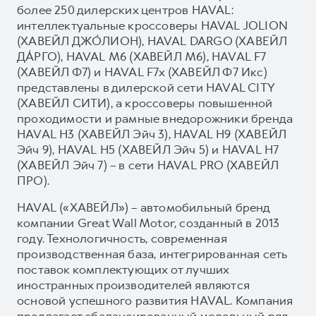
более 250 дилерских центров HAVAL:
интеллектуальные кроссоверы HAVAL JOLION
(ХАВЕЙЛ ДЖО́ЛИОН), HAVAL DARGO (ХАВЕЙЛ
ДА́РГО), HAVAL М6 (ХАВЕЙЛ M6), HAVAL F7
(ХАВЕЙЛ Ф7) и HAVAL F7x (ХАВЕЙЛ Ф7 Икс)
представлены в дилерской сети HAVAL CITY
(ХАВЕЙЛ СИТИ), а кроссоверы повышенной
проходимости и рамные внедорожники бренда
HAVAL H3 (ХАВЕЙЛ Эйч 3), HAVAL H9 (ХАВЕЙЛ
Эйч 9), HAVAL H5 (ХАВЕЙЛ Эйч 5) и HAVAL H7
(ХАВЕЙЛ Эйч 7) – в сети HAVAL PRO (ХАВЕЙЛ
ПРО).
HAVAL («ХАВЕЙЛ») – автомобильный бренд
компании Great Wall Motor, созданный в 2013
году. Технологичность, современная
производственная база, интегрированная сеть
поставок комплектующих от лучших
иностранных производителей являются
основой успешного развития HAVAL. Компания
предлагает сбалансированный модельный ряд