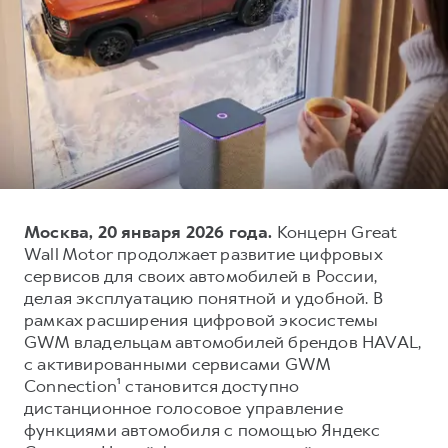
Тест-драйв
СЕРВИСНОЕ ОБСЛУЖИВАНИЕ
О дилере
Трейд-ин
Нулевое ТО
Наша команда
H7
H9
Программа «Помощь на дороге»
Контакты
от 3 799 000 ₽
от 4 799 000 ₽
КРЕДИТ И СТРАХОВАНИЕ
Регламенты технического обслуживания
Кредитный калькулятор
Электронный ПТС
Страхование
Кредит
ПОДДЕРЖКА
Москва, 20 января 2026 года.
Концерн Great
Wall Motor продолжает развитие цифровых
GWM Безопасность
сервисов для своих автомобилей в России,
КОРПОРАТИВНЫМ КЛИЕНТАМ
Гарантия HAVAL
делая эксплуатацию понятной и удобной. В
рамках расширения цифровой экосистемы
Для малого бизнеса
Мобильное приложение GWM
GWM владельцам автомобилей брендов HAVAL,
Корпоративным клиентам
Программа «HAVAL Защита+»
с активированными сервисами GWM
Connection¹ становится доступно
Крупным корпоративным клиентам
Руководства по эксплуатации
дистанционное голосовое управление
Система управления автопарком
Подписки
функциями автомобиля с помощью Яндекс