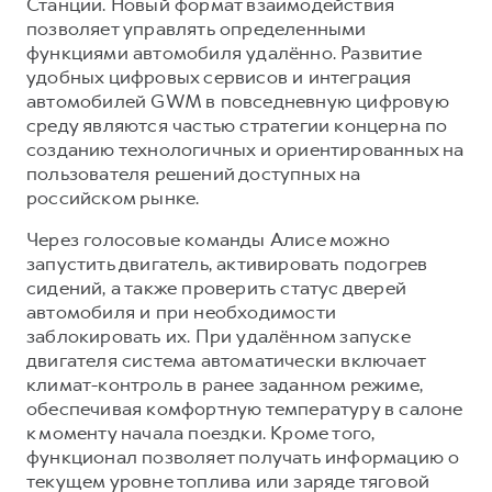
Сервис для корпоративных клиентов
Станции. Новый формат взаимодействия
позволяет управлять определенными
HAVAL Лизинг
АКСЕССУАРЫ HAVAL
функциями автомобиля удалённо. Развитие
Автомобильные аксессуары
удобных цифровых сервисов и интеграция
автомобилей GWM в повседневную цифровую
АКСЕССУАРЫ HAVAL
Коллекция PRO
среду являются частью стратегии концерна по
Автомобильные аксессуары
Коллекция Базовая
созданию технологичных и ориентированных на
пользователя решений доступных на
Коллекция PRO
Коллекция Детская
российском рынке.
Коллекция Базовая
Через голосовые команды Алисе можно
Коллекция Детская
запустить двигатель, активировать подогрев
сидений, а также проверить статус дверей
автомобиля и при необходимости
заблокировать их. При удалённом запуске
двигателя система автоматически включает
климат-контроль в ранее заданном режиме,
обеспечивая комфортную температуру в салоне
к моменту начала поездки. Кроме того,
функционал позволяет получать информацию о
текущем уровне топлива или заряде тяговой