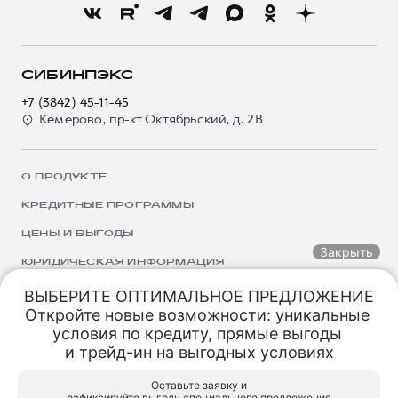
СИБИНПЭКС
+7 (3842) 45-11-45
Кемерово, пр-кт Октябрьский, д. 2В
О ПРОДУКТЕ
КРЕДИТНЫЕ ПРОГРАММЫ
ЦЕНЫ И ВЫГОДЫ
Закрыть
ЮРИДИЧЕСКАЯ ИНФОРМАЦИЯ
ВЫБЕРИТЕ ОПТИМАЛЬНОЕ ПРЕДЛОЖЕНИЕ

Откройте новые возможности: уникальные 
Обмен авто
Спецпредложения
Заказать
Меню
© 2026 ООО «Грейт Волл Мотор Рус»
условия по кредиту, прямые выгоды 

© 2026 ООО «Автоцентр Кемерово»
Специальные предложения
и трейд-ин на выгодных условиях
Политика конфиденциальности
HAVAL PRO СИБИНПЭКС
HAVAL PRO СИБИНПЭКС
Оставьте заявку и

Юридическая информация
Кемерово, проспект Октябрьский, д. 2В
Кемерово, проспект Октябрьский, д. 2В
зафиксируйте выгоду специального предложения