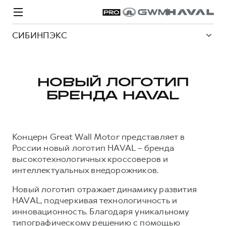
СИБИНПЭКС
НОВЫЙ ЛОГОТИП
БРЕНДА HAVAL
Модели
Покупателям
Владельцам
Спецпредложения
О дилере
Концерн Great Wall Motor представляет в
ВЫБОР И ПОКУПКА
СЕРВИС
СПЕЦПРЕДЛОЖЕНИЯ
БРЕНД HAVAL
России новый логотип HAVAL – бренда
высокотехнологичных кроссоверов и
Автомобили в наличии
Все о сервисе
Покупателям
О бренде
интеллектуальных внедорожников.
Конфигуратор HAVAL
Запись на сервис
Владельцам
Новости
Новый логотип отражает динамику развития
H3
Аксессуары HAVAL
Моторное масло
О GWM
H5
HAVAL, подчеркивая технологичность и
от 2 499 000 ₽
от 4 049 000 ₽
Каталоги и прайс-листы
Стоимость ТО
инновационность. Благодаря уникальному
типографическому решению с помощью
Программа «HAVAL Защита+»
ИНФОРМАЦИЯ О ДИЛЕРЕ