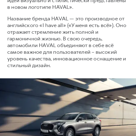
идеи визуально и стилистически представлены
Сервис для корпоративных клиентов
в новом логотипе HAVAL».
HAVAL Лизинг
АКСЕССУАРЫ HAVAL
Название бренда HAVAL — это производное от
Автомобильные аксессуары
английского «I have all» («У меня есть всё»). Оно
АКСЕССУАРЫ HAVAL
Коллекция PRO
отражает стремление жить полной и
гармоничной жизнью. В свою очередь,
Автомобильные аксессуары
Коллекция Базовая
автомобили HAVAL объединяют в себе всё
Коллекция PRO
Коллекция Детская
самое важное для пользователей – высокий
уровень качества, инновационное оснащение и
Коллекция Базовая
стильный дизайн.
Коллекция Детская