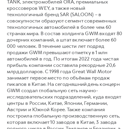
TANK, электромобилей ORA, премиальных
кроссоверов WEY, а также новый
технологичный бренд SAR (SALOON) – в
совокупности образуют сегмент современных
технологичных автомобилей в более чем 60
странах мира. В состав холдинга GWM входят 80
дочерних компаний, а штат включает более 60
000 человек. В течение шести лет подряд
продажи GWM превышают отметку в 1 млн
автомобилей в год. По итогам 2022 года чистая
прибыль компании составила рекордные 20,6
млрд долларов. С 1998 года Great Wall Motor
занимает первое место по объёмам продаж
пикапов в Китае. На сегодняшний день концерн
GWM создал глобальную сеть научно-
исследовательских подразделений, куда входят
центры в России, Китае, Японии, Германии,
Австрии и Южной Корее. Также компания
построила глобальную производственную сеть,
которая включает 10 заводов в Китае, 3 завода
полного цикла в России, Таиланде и Бразилии, а