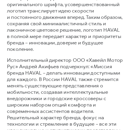
оригинального шрифта, усовершенствованный
Тест-драйв
СЕРВИСНОЕ ОБСЛУЖИВАНИЕ
О дилере
логотип транслирует идею скорости
и постоянного движения вперед. Таким образом,
Трейд-ин
Нулевое ТО
Наша команда
сохраняя свой минималистичный стиль и
H7
H9
Программа «Помощь на дороге»
Контакты
лаконичное цветовое решение, логотип HAVAL
от 3 799 000 ₽
от 4 799 000 ₽
в полной мере передает характер и приоритеты
КРЕДИТ И СТРАХОВАНИЕ
Регламенты технического обслуживания
бренда – инновации, доверие и будущее
Кредитный калькулятор
Электронный ПТС
поколение.
Страхование
Исполнительный директор ООО «Хавейл Мотор
Кредит
ПОДДЕРЖКА
Рус» Андрей Акифьев подчеркнул: «Миссия
бренда HAVAL – делать инновации доступными
GWM Безопасность
для каждого. В России HAVAL также стремится
КОРПОРАТИВНЫМ КЛИЕНТАМ
Гарантия HAVAL
менять существующие представления о
мобильности, создавая интеллектуальные
Для малого бизнеса
Мобильное приложение GWM
внедорожники и городские кроссоверы с
Корпоративным клиентам
Программа «HAVAL Защита+»
широким набором опций комфорта и
современных ассистентов водителя.
Крупным корпоративным клиентам
Руководства по эксплуатации
Решительный характер бренда, фокус на
Система управления автопарком
Подписки
технологии и стремление в будущее – все эти