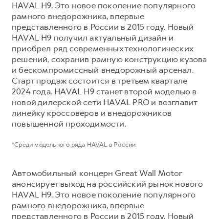
Сервис для корпоративных клиентов
HAVAL H9. Это новое поколение популярного
рамного внедорожника, впервые
HAVAL Лизинг
АКСЕССУАРЫ HAVAL
представленного в России в 2015 году. Новый
Автомобильные аксессуары
HAVAL H9 получил актуальный дизайн и
приобрел ряд современных технологических
АКСЕССУАРЫ HAVAL
Коллекция PRO
решений, сохранив рамную конструкцию кузова
Автомобильные аксессуары
Коллекция Базовая
и бескомпромиссный внедорожный арсенал.
Коллекция PRO
Коллекция Детская
Старт продаж состоится в третьем квартале
2024 года. HAVAL H9 станет второй моделью в
Коллекция Базовая
новой дилерской сети HAVAL PRO и возглавит
Коллекция Детская
линейку кроссоверов и внедорожников
повышенной проходимости.
*Среди модельного ряда HAVAL в России.
Автомобильный концерн Great Wall Motor
анонсирует выход на российский рынок нового
HAVAL H9. Это новое поколение популярного
рамного внедорожника, впервые
представленного в России в 2015 году. Новый