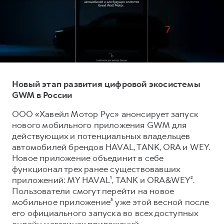
Тест-драйв
СЕРВИСНОЕ ОБСЛУЖИВАНИЕ
О дилере
Трейд-ин
Нулевое ТО
Наша команда
H7
H9
Программа «Помощь на дороге»
Контакты
от 3 799 000 ₽
от 4 799 000 ₽
КРЕДИТ И СТРАХОВАНИЕ
Регламенты технического обслуживания
Кредитный калькулятор
Электронный ПТС
Новый этап развития цифровой экосистемы
GWM в России
Страхование
Кредит
ПОДДЕРЖКА
ООО «Хавейл Мотор Рус» анонсирует запуск
нового мобильного приложения GWM для
GWM Безопасность
действующих и потенциальных владельцев
КОРПОРАТИВНЫМ КЛИЕНТАМ
Гарантия HAVAL
автомобилей брендов HAVAL, TANK, ORA и WEY.
Новое приложение объединит в себе
Для малого бизнеса
Мобильное приложение GWM
функционал трех ранее существовавших
Корпоративным клиентам
Программа «HAVAL Защита+»
приложений: MY HAVAL¹, TANK и ORA&WEY².
Пользователи смогут перейти на новое
Крупным корпоративным клиентам
Руководства по эксплуатации
мобильное приложение³ уже этой весной после
Система управления автопарком
Подписки
его официального запуска во всех доступных
онлайн магазинах приложений.