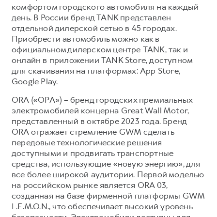
комфортом городского автомобиля на каждый
день. В России бренд TANK представлен
отдельной дилерской сетью в 45 городах.
Приобрести автомобиль можно как в
официальном дилерском центре TANK, так и
онлайн в приложении TANK Store, доступном
для скачивания на платформах: App Store,
Google Play.
ORA («ОРА») – бренд городских премиальных
электромобилей концерна Great Wall Motor,
представленный в октябре 2023 года. Бренд
ORA отражает стремление GWM сделать
передовые технологические решения
доступными и продвигать транспортные
средства, использующие «новую энергию», для
все более широкой аудитории. Первой моделью
на российском рынке является ORA 03,
созданная на базе фирменной платформы GWM
L.E.M.O.N., что обеспечивает высокий уровень
безопасности. Электромобили доступны для