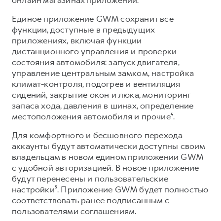
Сервис для корпоративных клиентов
HAVAL Лизинг
АКСЕССУАРЫ HAVAL
Единое приложение GWM сохранит все
функции, доступные в предыдущих
Автомобильные аксессуары
приложениях, включая функции
АКСЕССУАРЫ HAVAL
Коллекция PRO
дистанционного управления и проверки
состояния автомобиля: запуск двигателя,
Автомобильные аксессуары
Коллекция Базовая
управление центральным замком, настройка
Коллекция PRO
Коллекция Детская
климат-контроля, подогрев и вентиляция
сидений, закрытие окон и люка, мониторинг
Коллекция Базовая
запаса хода, давления в шинах, определение
Коллекция Детская
местоположения автомобиля и прочие⁴.
Для комфортного и бесшовного перехода
аккаунты будут автоматически доступны своим
владельцам в новом едином приложении GWM
с удобной авторизацией. В новое приложение
будут перенесены и пользовательские
настройки⁵. Приложение GWM будет полностью
соответствовать ранее подписанным с
пользователями соглашениям.