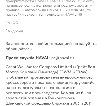
приоритетности HAVAL> TANK> ORA&WEY. То есть,
например, если у пользователя к одному аккаунту
привязаны автомобили HAVAL H5 и TANK 300, то
настройки сохранятся только для HAVAL H5
⁶ АйОС
⁷ Андроид
За дополнительной информацией, пожалуйста,
обращайтесь:
Пресс-служба HAVAL:
pr@haval.ru
Great Wall Motor Company Limited («Грейт Вол
Мотор Компани Лимитед») (GWM, «ГВМ») -
глобальный производитель внедорожников,
кроссоверов и пикапов, специализирующийся
на интеллектуальных технологиях и
экологичном производстве. Компания была
зарегистрирована на Гонконгской и
Шанхайской фондовых биржах в 2003 и 2011